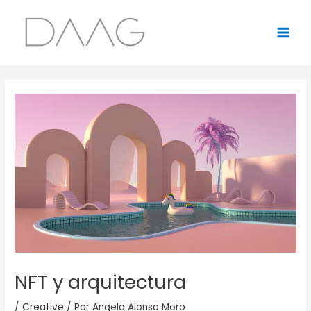
Ir
Navegación
MAI
al
de
MEN
contenido
entradas
NFT y arquitectura
/
Creative
/ Por
Angela Alonso Moro