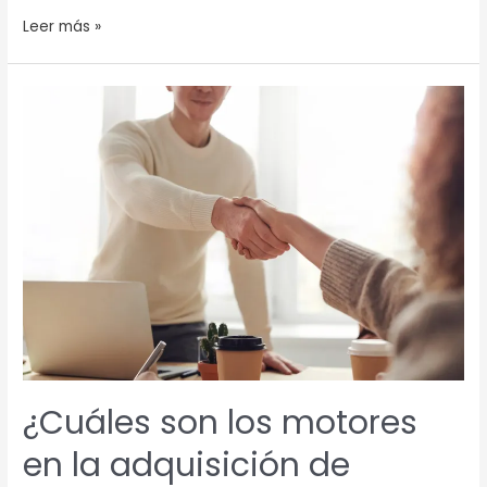
Leer más »
¿Cuáles
son
los
motores
en
la
adquisición
de
nuevos
clientes?
¿Cuáles son los motores
en la adquisición de