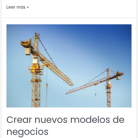
Leer más »
Crear
nuevos
modelos
de
negocios
Crear nuevos modelos de
negocios