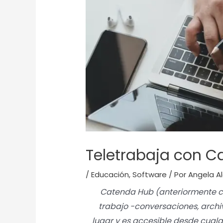
Teletrabaja con C
/
Educación
,
Software
/ Por
Angela A
Catenda Hub (anteriormente c
trabajo -conversaciones, archi
lugar y es accesible desde cualqu