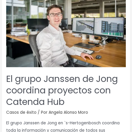
grupo
Janssen
de
Jong
coordina
proyectos
con
Catenda
Hub
El grupo Janssen de Jong
coordina proyectos con
Catenda Hub
Casos de éxito
/ Por
Angela Alonso Moro
El grupo Janssen de Jong en `s-Hertogenbosch coordina
toda la información y comunicación de todos sus