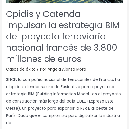
nacional
Opidis y Catenda
francés
de
impulsan la estrategia BIM
3.800
del proyecto ferroviario
millones
de
nacional francés de 3.800
euros
millones de euros
Casos de éxito
/ Por
Angela Alonso Moro
SNCF, la compañía nacional de ferrocarriles de Francia, ha
elegido extender su uso de FusionLive para apoyar una
estrategia BIM (Building Information Model) en el proyecto
de construcción más largo del país. EOLE (Expreso Este-
Oeste), un proyecto para expandir la RER E al oeste de
París. Dado que el compromiso para digitalizar la industria
de …