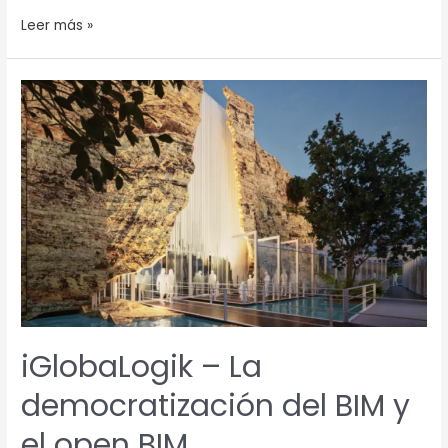
Leer más »
iGlobaLogik
–
La
democratización
del
BIM
y
el
open
BIM
iGlobaLogik – La
democratización del BIM y
el open BIM