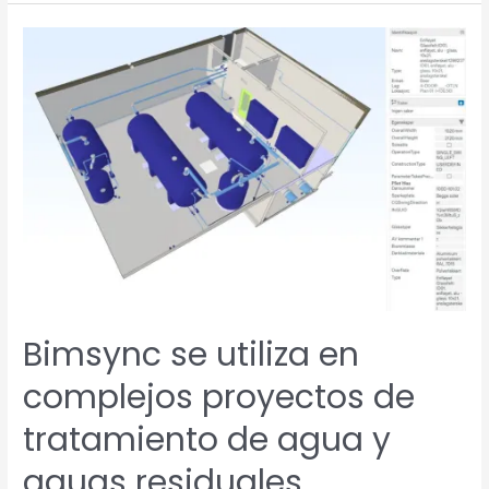
Bimsync
se
utiliza
en
complejos
proyectos
de
tratamiento
de
agua
y
aguas
Bimsync se utiliza en
residuales
complejos proyectos de
tratamiento de agua y
aguas residuales