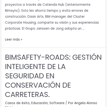
proyectos a través de Catenda Hub (anteriormente
Bimsync). Esto les ahorra tiempo y evita errores de
construcción. Daan Arts, BIM manager del Cluster
Corporate Housing, comparte su visión y sus experiencias
prácticas. El Grupo Janssen de Jong adopta un …
Leer más »
BIMSAFETY-ROADS: GESTIÓN
BIMSAFETY-
ROADS:
INTELIGENTE DE LA
GESTIÓN
INTELIGENTE
SEGURIDAD EN
DE
CONSERVACIÓN DE
LA
SEGURIDAD
CARRETERAS.
EN
CONSERVACIÓN
Casos de éxito
,
Educación
,
Software
/ Por
Angela Alonso