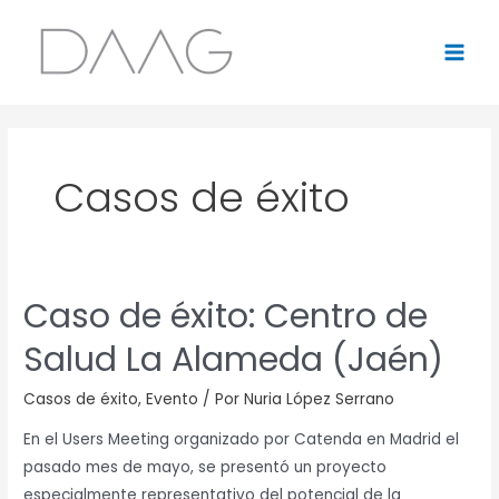
Ir
MAI
al
MEN
contenido
Casos de éxito
Caso de éxito: Centro de
Caso
de
Salud La Alameda (Jaén)
éxito:
Centro
Casos de éxito
,
Evento
/ Por
Nuria López Serrano
de
En el Users Meeting organizado por Catenda en Madrid el
Salud
pasado mes de mayo, se presentó un proyecto
La
especialmente representativo del potencial de la