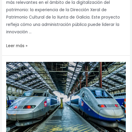
más relevantes en el ámbito de la digitalización del
la
patrimonio: la experiencia de la Dirección Xeral de
metodología
Patrimonio Cultural de la Xunta de Galicia. Este proyecto
BIM
refleja cómo una administración pública puede liderar la
en
innovación …
patrimonio
cultural
Leer más »
Opidis
y
Catenda
impulsan
la
estrategia
BIM
del
proyecto
ferroviario