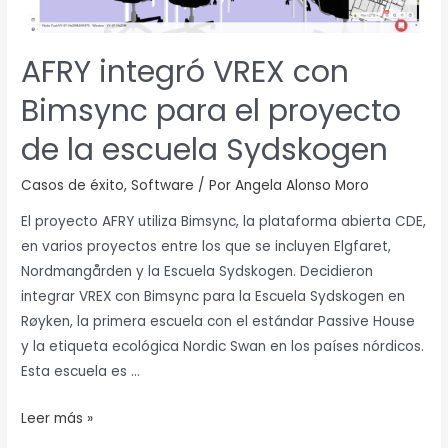
el
proyecto
de
AFRY integró VREX con
la
Bimsync para el proyecto
escuela
Sydskogen
de la escuela Sydskogen
Casos de éxito
,
Software
/ Por
Angela Alonso Moro
El proyecto AFRY utiliza Bimsync, la plataforma abierta CDE,
en varios proyectos entre los que se incluyen Elgfaret,
Nordmangården y la Escuela Sydskogen. Decidieron
integrar VREX con Bimsync para la Escuela Sydskogen en
Røyken, la primera escuela con el estándar Passive House
y la etiqueta ecológica Nordic Swan en los países nórdicos.
Esta escuela es …
Leer más »