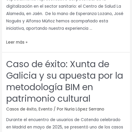
Alameda
digitalización en el sector sanitario: el Centro de Salud La
(Jaén)
Alameda, en Jaén. De la mano de Esperanza Lozano, José
Nogués y Alfonso Múñoz hemos acompañado esta
iniciativa, aportando nuestra experiencia …
Leer más »
Caso de éxito: Xunta de
Caso
de
Galicia y su apuesta por la
éxito:
Xunta
metodología BIM en
de
patrimonio cultural
Galicia
y
Casos de éxito
,
Evento
/ Por
Nuria López Serrano
su
Durante el encuentro de usuarios de Catenda celebrado
apuesta
en Madrid en mayo de 2025, se presentó uno de los casos
por