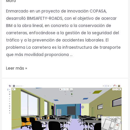
Moro
DE
CARRETERAS.
Enmarcado en un proyecto de innovación COPASA,
desarrolló BIMSAFETY-ROADS, con el objetivo de acercar
BIM a la obra lineal, en concreto a la conservación de
carreteras, enfocándose a la gestión de la seguridad del
tráfico y a la prevención de accidentes laborales. El
problema La carretera es la infraestructura de transporte
que más movilidad proporciona …
Leer más »
AFRY
integró
VREX
con
Bimsync
para