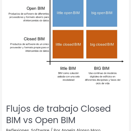
trabajo
Closed
BIM
vs
Open
BIM
Flujos de trabajo Closed
BIM vs Open BIM
Reflexiones
,
Software
/ Por
Angela Alonso Moro