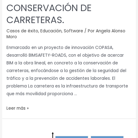
DE
CONSERVACIÓN DE
LA
SEGURIDAD
CARRETERAS.
EN
CONSERVACIÓN
Casos de éxito
,
Educación
,
Software
/ Por
Angela Alonso
Moro
DE
CARRETERAS.
Enmarcado en un proyecto de innovación COPASA,
desarrolló BIMSAFETY-ROADS, con el objetivo de acercar
BIM a la obra lineal, en concreto a la conservación de
carreteras, enfocándose a la gestión de la seguridad del
tráfico y a la prevención de accidentes laborales. El
problema La carretera es la infraestructura de transporte
que más movilidad proporciona …
Leer más »
Flujos
de