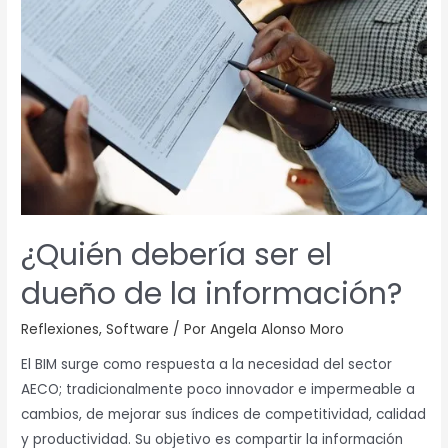
ser
el
dueño
de
la
información?
¿Quién debería ser el
dueño de la información?
Reflexiones
,
Software
/ Por
Angela Alonso Moro
El BIM surge como respuesta a la necesidad del sector
AECO; tradicionalmente poco innovador e impermeable a
cambios, de mejorar sus índices de competitividad, calidad
y productividad. Su objetivo es compartir la información