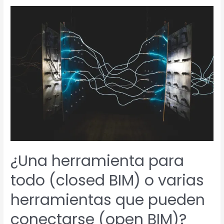
¿Una
herramienta
para
todo
(closed
BIM)
o
varias
herramientas
que
pueden
conectarse
¿Una herramienta para
(open
BIM)?
todo (closed BIM) o varias
herramientas que pueden
conectarse (open BIM)?