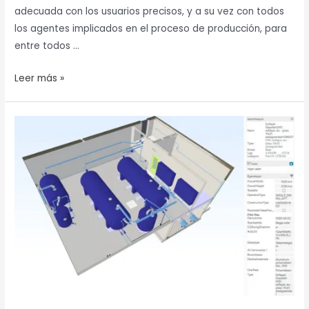
adecuada con los usuarios precisos, y a su vez con todos
los agentes implicados en el proceso de producción, para
entre todos …
Leer más »
Bimsync
se
utiliza
en
complejos
proyectos
de
tratamiento
de
agua
y