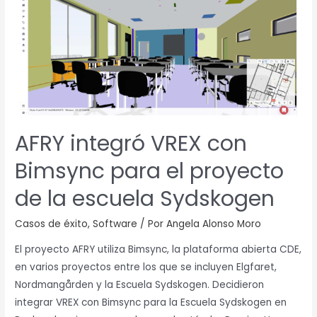
integró
VREX
con
Bimsync
para
el
proyecto
de
AFRY integró VREX con
la
Bimsync para el proyecto
escuela
Sydskogen
de la escuela Sydskogen
Casos de éxito
,
Software
/ Por
Angela Alonso Moro
El proyecto AFRY utiliza Bimsync, la plataforma abierta CDE,
en varios proyectos entre los que se incluyen Elgfaret,
Nordmangården y la Escuela Sydskogen. Decidieron
integrar VREX con Bimsync para la Escuela Sydskogen en