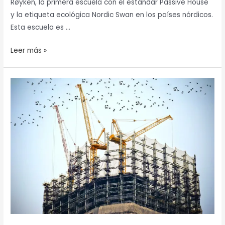
Røyken, la primera escuela con el estándar Passive House
y la etiqueta ecológica Nordic Swan en los países nórdicos.
Esta escuela es …
Leer más »
BIMprove:
Obras
de
construcción
seguras
y
eficientes