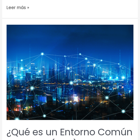
Leer más »
¿Qué
es
un
Entorno
Común
de
Datos
(CDE)?
¿Qué es un Entorno Común